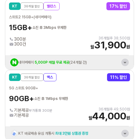
KT 바로배송 유심 개통시
최대 3만원 상품권 증정
17
% 할인
KT
밸런스
36
개월 할인
혼자 결합 해도
추가데이터 평생 20GB 제공
스위트2 15GB+(네이버페이)
KT 인터넷/IPTV
결합시 휴대폰 요금할인
15GB+
소진 후 3Mbps 무제한
통신비 제휴카드 자동납부
최대 3만원 할인혜택
36
개월후
38,500
원
300분
31,900
300건
월
원
네이버페이
5,000P 매월 무료 제공
(24개월 간)
KT 바로배송 유심 개통시
최대 3만원 상품권 증정
11
% 할인
KT
맥스
36
개월 할인
혼자 결합 해도
추가데이터 평생 10GB 제공
5G 스위트 90GB+
KT 인터넷/IPTV
결합시 휴대폰 요금할인
90GB+
소진 후 1Mbps 무제한
통신비 제휴카드 자동납부
최대 3만원 할인혜택
36
개월후
49,500
원
기본제공
부가통화 300분
44,000
기본제공
월
원
KT 바로배송 유심 개통시
최대 3만원 상품권 증정