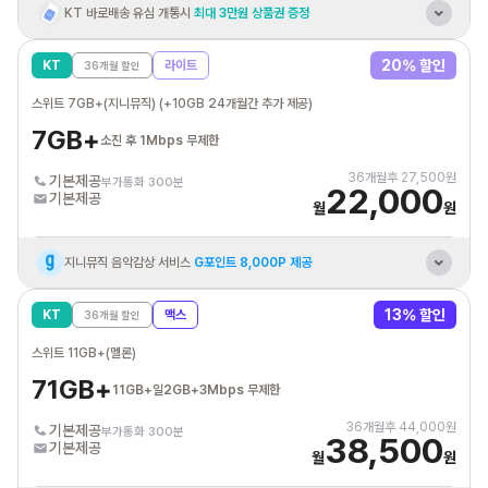
KT 바로배송 유심 개통시
최대 3만원 상품권 증정
혼자 결합 해도
추가데이터 평생 10GB 제공
20
% 할인
KT
라이트
36
개월 할인
KT 인터넷/IPTV
결합시 휴대폰 요금할인
스위트 7GB+(지니뮤직) (+10GB 24개월간 추가 제공)
통신비 제휴카드 자동납부
최대 3만원 할인혜택
7GB+
소진 후 1Mbps 무제한
36
개월후
27,500
원
기본제공
부가통화 300분
22,000
기본제공
월
원
지니뮤직 음악감상 서비스
G포인트 8,000P 제공
KT 바로배송 유심 개통시
최대 3만원 상품권 증정
13
% 할인
KT
맥스
36
개월 할인
혼자 결합 해도
추가데이터 평생 5GB 제공
스위트 11GB+(멜론)
KT 인터넷/IPTV
결합시 휴대폰 요금할인
71GB+
11GB+일2GB+3Mbps 무제한
통신비 제휴카드 자동납부
최대 3만원 할인혜택
36
개월후
44,000
원
기본제공
부가통화 300분
38,500
기본제공
월
원