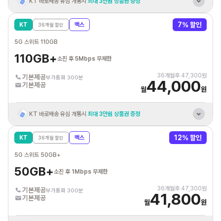
KT 바로배송 유심 개통시
최대 3만원 상품권 증정
혼자 결합 해도
추가데이터 평생 5GB 제공
7
% 할인
KT
맥스
36
개월 할인
KT 인터넷/IPTV
결합시 휴대폰 요금할인
5G 스위트 110GB
통신비 제휴카드 자동납부
최대 3만원 할인혜택
110GB+
소진 후 5Mbps 무제한
36
개월후
47,300
원
기본제공
부가통화 300분
44,000
기본제공
월
원
KT 바로배송 유심 개통시
최대 3만원 상품권 증정
혼자 결합 해도
추가데이터 평생 20GB 제공
12
% 할인
KT
맥스
36
개월 할인
KT 인터넷/IPTV
결합시 휴대폰 요금할인
5G 스위트 50GB+
통신비 제휴카드 자동납부
최대 3만원 할인혜택
50GB+
소진 후 1Mbps 무제한
36
개월후
47,300
원
기본제공
부가통화 300분
41,800
기본제공
월
원