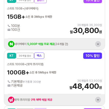
15
% 할인
KT
밸런스
36
개월 할인
혼자 결합 해도
추가데이터 평생 10GB 제공
스위트 15GB+(네이버페이)
KT 인터넷/IPTV
결합시 휴대폰 요금할인
15GB+
소진 후 3Mbps 무제한
통신비 제휴카드 자동납부
최대 3만원 할인혜택
36
개월후
36,300
원
100분
30,800
100건
월
원
네이버페이
5,000P 매월 무료 제공
(24개월 간)
KT 바로배송 유심 개통시
최대 3만원 상품권 증정
10
% 할인
KT
맥스
36
개월 할인
혼자 결합 해도
추가데이터 평생 10GB 제공
스위트 100GB+(왓챠 프리미엄)
KT 인터넷/IPTV
결합시 휴대폰 요금할인
100GB+
소진 후 5Mbps 무제한
통신비 제휴카드 자동납부
최대 3만원 할인혜택
36
개월후
53,900
원
기본제공
부가통화 300분
48,400
기본제공
월
원
왓챠 프리미엄
구독 혜택 매월 제공
KT 바로배송 유심 개통시
최대 3만원 상품권 증정