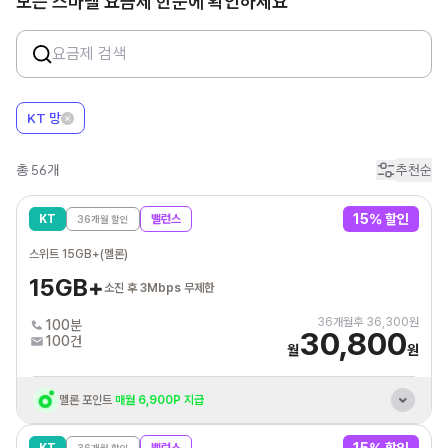
모든 스마텔 요금제 한눈에 확인하세요
KT 망
총
56
개
추천순
15
% 할인
KT
밸런스
36
개월 할인
스위트 15GB+(멜론)
15GB+
소진 후 3Mbps 무제한
36
개월후
36,300
원
100분
30,800
100건
월
원
멜론 포인트
매월 6,900P 지급
KT 바로배송 유심 개통시
최대 3만원 상품권 증정