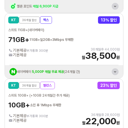
멜론 포인트
매월 6,900P 지급
KT 바로배송 유심 개통시
최대 3만원 상품권 증정
13
% 할인
KT
맥스
36
개월 할인
혼자 결합 해도
추가데이터 평생 20GB 제공
스위트 11GB+(네이버페이)
KT 인터넷/IPTV
결합시 휴대폰 요금할인
71GB+
11GB+일2GB+3Mbps 무제한
통신비 제휴카드 자동납부
최대 3만원 할인혜택
36
개월후
44,000
원
기본제공
부가통화 300분
38,500
기본제공
월
원
네이버페이
5,000P 매월 무료 제공
(24개월 간)
KT 바로배송 유심 개통시
최대 3만원 상품권 증정
23
% 할인
KT
밸런스
36
개월 할인
혼자 결합 해도
추가데이터 평생 20GB 제공
스위트 10GB+ (+10GB 24개월간 추가 제공)
KT 인터넷/IPTV
결합시 휴대폰 요금할인
10GB+
소진 후 1Mbps 무제한
통신비 제휴카드 자동납부
최대 3만원 할인혜택
36
개월후
28,600
원
기본제공
부가통화 300분
22,000
기본제공
월
원