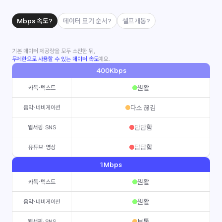
Mbps 속도?
데이터 표기 순서?
셀프개통?
기본 데이터 제공량을 모두 소진한 뒤,
무제한으로 사용할 수 있는 데이터 속도
예요.
400Kbps
원활
카톡·텍스트
다소 끊김
음악·네비게이션
답답함
웹서핑·SNS
답답함
유튜브·영상
1Mbps
원활
카톡·텍스트
원활
음악·네비게이션
보통
웹서핑·SNS