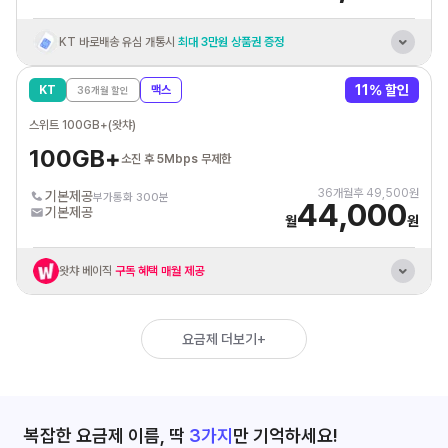
KT 바로배송 유심 개통시
최대 3만원 상품권 증정
혼자 결합 해도
추가데이터 평생 10GB 제공
11
% 할인
KT
맥스
36
개월 할인
KT 인터넷/IPTV
결합시 휴대폰 요금할인
스위트 100GB+(왓챠)
통신비 제휴카드 자동납부
최대 3만원 할인혜택
100GB+
소진 후 5Mbps 무제한
36
개월후
49,500
원
기본제공
부가통화 300분
44,000
기본제공
월
원
왓챠 베이직
구독 혜택 매월 제공
KT 바로배송 유심 개통시
최대 3만원 상품권 증정
혼자 결합 해도
추가데이터 평생 20GB 제공
요금제 더보기+
KT 인터넷/IPTV
결합시 휴대폰 요금할인
통신비 제휴카드 자동납부
최대 3만원 할인혜택
복잡한 요금제 이름, 딱
3가지
만 기억하세요!