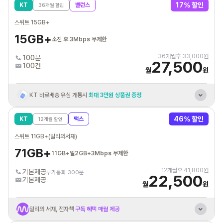
17
% 할인
KT
밸런스
36
개월 할인
혼자 결합 해도
추가데이터 평생 20GB 제공
스위트 15GB+
KT 인터넷/IPTV
결합시 휴대폰 요금할인
15GB+
소진 후 3Mbps 무제한
통신비 제휴카드 자동납부
최대 3만원 할인혜택
36
개월후
33,000
원
100분
27,500
100건
월
원
KT 바로배송 유심 개통시
최대 3만원 상품권 증정
혼자 결합 해도
추가데이터 평생 10GB 제공
46
% 할인
KT
맥스
12
개월 할인
KT 인터넷/IPTV
결합시 휴대폰 요금할인
스위트 11GB+(밀리의서재)
통신비 제휴카드 자동납부
최대 3만원 할인혜택
71GB+
11GB+일2GB+3Mbps 무제한
12
개월후
41,800
원
기본제공
부가통화 300분
22,500
기본제공
월
원
밀리의 서재, 전자책
구독 혜택 매월 제공