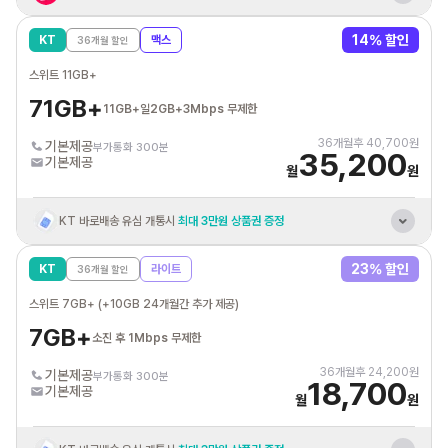
KT 바로배송 유심 개통시
최대 3만원 상품권 증정
14
% 할인
KT
맥스
36
개월 할인
혼자 결합 해도
추가데이터 평생 20GB 제공
스위트 11GB+
KT 인터넷/IPTV
결합시 휴대폰 요금할인
71GB+
11GB+일2GB+3Mbps 무제한
통신비 제휴카드 자동납부
최대 3만원 할인혜택
36
개월후
40,700
원
기본제공
부가통화 300분
35,200
기본제공
월
원
KT 바로배송 유심 개통시
최대 3만원 상품권 증정
혼자 결합 해도
추가데이터 평생 20GB 제공
23
% 할인
KT
라이트
36
개월 할인
KT 인터넷/IPTV
결합시 휴대폰 요금할인
스위트 7GB+ (+10GB 24개월간 추가 제공)
통신비 제휴카드 자동납부
최대 3만원 할인혜택
7GB+
소진 후 1Mbps 무제한
36
개월후
24,200
원
기본제공
부가통화 300분
18,700
기본제공
월
원