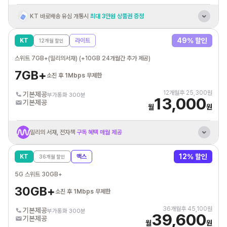
KT 바로배송 유심 개통시
최대 3만원 상품권 증정
혼자 결합 해도
추가데이터 평생 10GB 제공
49
% 할인
KT
라이트
12
개월 할인
KT 인터넷/IPTV
결합시 휴대폰 요금할인
스위트 7GB+(밀리의서재) (+10GB 24개월간 추가 제공)
통신비 제휴카드 자동납부
최대 3만원 할인혜택
7GB+
소진 후 1Mbps 무제한
12
개월후
25,300
원
기본제공
부가통화 300분
13,000
기본제공
월
원
밀리의 서재, 전자책
구독 혜택 매월 제공
혼자 결합 해도
추가데이터 평생 5GB 제공
12
% 할인
KT
맥스
36
개월 할인
KT 인터넷/IPTV
결합시 휴대폰 요금할인
5G 스위트 30GB+
통신비 제휴카드 자동납부
최대 3만원 할인혜택
30GB+
소진 후 1Mbps 무제한
36
개월후
45,100
원
기본제공
부가통화 300분
39,600
기본제공
월
원