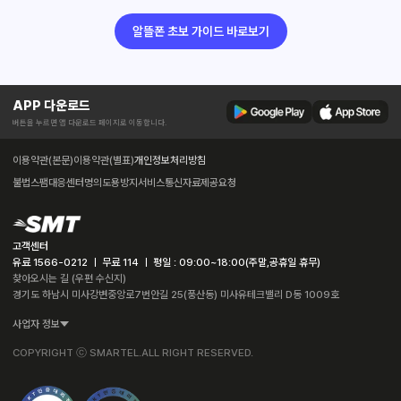
알뜰폰 초보 가이드 바로보기
APP 다운로드
버튼을 누르면 앱 다운로드 페이지로 이동합니다.
이용약관(본문)
이용약관(별표)
개인정보처리방침
불법스팸대응센터
명의도용방지서비스
통신자료제공요청
고객센터
유료 1566-0212 ㅣ 무료 114 ㅣ 평일 : 09:00~18:00(주말,공휴일 휴무)
찾아오시는 길 (우편 수신지)
경기도 하남시 미사강변중앙로7번안길 25(풍산동) 미사유테크밸리 D동 1009호
사업자 정보
COPYRIGHT ⓒ SMARTEL.ALL RIGHT RESERVED.