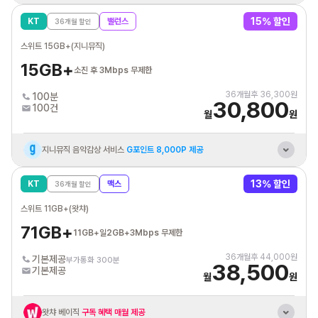
혼자 결합 해도
추가데이터 평생 10GB 제공
15
% 할인
KT
밸런스
36
개월 할인
KT 인터넷/IPTV
결합시 휴대폰 요금할인
스위트 15GB+(지니뮤직)
통신비 제휴카드 자동납부
최대 3만원 할인혜택
15GB+
소진 후 3Mbps 무제한
36
개월후
36,300
원
100분
30,800
100건
월
원
지니뮤직 음악감상 서비스
G포인트 8,000P 제공
KT 바로배송 유심 개통시
최대 3만원 상품권 증정
13
% 할인
KT
맥스
36
개월 할인
혼자 결합 해도
추가데이터 평생 10GB 제공
스위트 11GB+(왓챠)
KT 인터넷/IPTV
결합시 휴대폰 요금할인
71GB+
11GB+일2GB+3Mbps 무제한
통신비 제휴카드 자동납부
최대 3만원 할인혜택
36
개월후
44,000
원
기본제공
부가통화 300분
38,500
기본제공
월
원
왓챠 베이직
구독 혜택 매월 제공