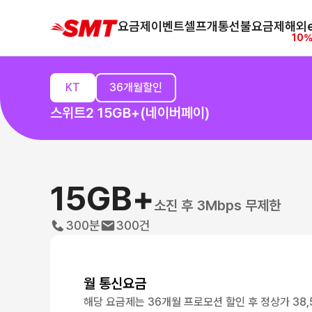
요금제
이벤트
셀프개통
선불요금제
해외e
10%
KT
36개월할인
스위트2 15GB+(네이버페이)
15GB+
소진 후 3Mbps 무제한
300분
300건
월 통신요금
해당 요금제는 36개월 프로모션 할인 후 정상가 38,