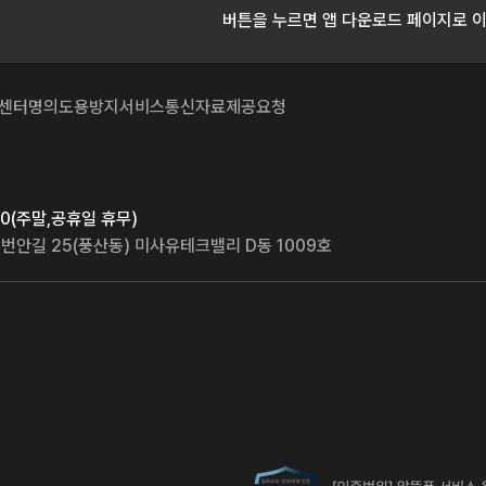
버튼을 누르면 앱 다운로드 페이지로 
센터
명의도용방지서비스
통신자료제공요청
8:00(주말,공휴일 휴무)
번안길 25(풍산동) 미사유테크밸리 D동 1009호