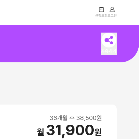
공유하기
36
개월 후
38,500
원
31,900
월
원