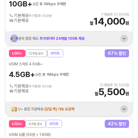
10GB+
소진 후 1Mbps 무제한
7
개월후
31,900
원
기본제공
부가통화 300분
14,000
기본제공
월
원
혼자 결합 해도
추가데이터 24개월 10GB 제공
SK브로드밴드
인터넷+IPTV/케이블 결합 할인
67
% 할인
LGU+
라이트
12
개월 할인
해외 유료
모바일 보안 짐페리움MTD 제공
USIM 스마트 4.5GB+
통신비 제휴카드 자동납부
최대 3만원 할인혜택
4.5GB+
소진 후 1Mbps 무제한
12
개월후
16,500
원
기본제공
부가통화 300분
5,500
기본제공
월
원
U+ 원칩 지금배송
(당일 퀵) 가능 요금제
통신비 제휴카드 자동납부
최대 3만원 할인혜택
42
% 할인
LGU+
라이트
6
개월 할인
USIM 심플 (50분 + 1.8GB)