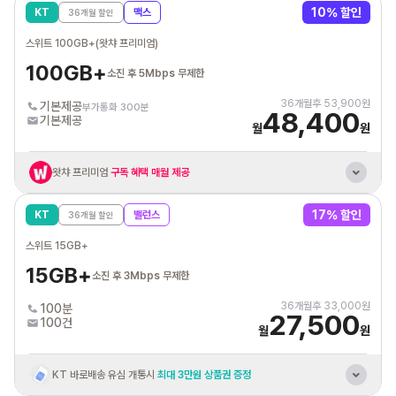
10
% 할인
KT
맥스
36
개월 할인
혼자 결합 해도
추가데이터 평생 10GB 제공
스위트 100GB+(왓챠 프리미엄)
KT 인터넷/IPTV
결합시 휴대폰 요금할인
100GB+
소진 후 5Mbps 무제한
통신비 제휴카드 자동납부
최대 3만원 할인혜택
36
개월후
53,900
원
기본제공
부가통화 300분
48,400
기본제공
월
원
왓챠 프리미엄
구독 혜택 매월 제공
KT 바로배송 유심 개통시
최대 3만원 상품권 증정
17
% 할인
KT
밸런스
36
개월 할인
혼자 결합 해도
추가데이터 평생 20GB 제공
스위트 15GB+
KT 인터넷/IPTV
결합시 휴대폰 요금할인
15GB+
소진 후 3Mbps 무제한
통신비 제휴카드 자동납부
최대 3만원 할인혜택
36
개월후
33,000
원
100분
27,500
100건
월
원
KT 바로배송 유심 개통시
최대 3만원 상품권 증정