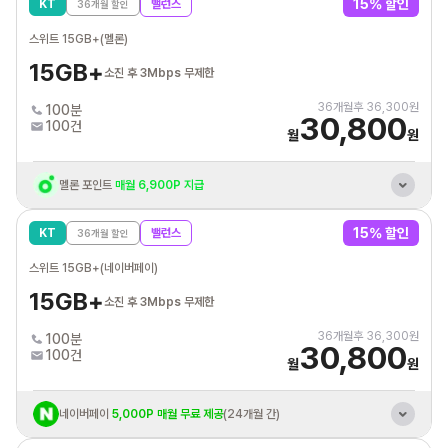
15
% 할인
KT
밸런스
36
개월 할인
통신비 제휴카드 자동납부
최대 3만원 할인혜택
스위트 15GB+(멜론)
15GB+
소진 후 3Mbps 무제한
36
개월후
36,300
원
100분
30,800
100건
월
원
멜론 포인트
매월 6,900P 지급
KT 바로배송 유심 개통시
최대 3만원 상품권 증정
15
% 할인
KT
밸런스
36
개월 할인
혼자 결합 해도
추가데이터 평생 10GB 제공
스위트 15GB+(네이버페이)
KT 인터넷/IPTV
결합시 휴대폰 요금할인
15GB+
소진 후 3Mbps 무제한
통신비 제휴카드 자동납부
최대 3만원 할인혜택
36
개월후
36,300
원
100분
30,800
100건
월
원
네이버페이
5,000P 매월 무료 제공
(24개월 간)
KT 바로배송 유심 개통시
최대 3만원 상품권 증정