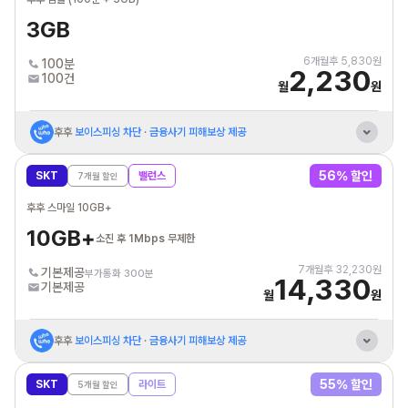
3GB
6
개월후
5,830
원
100분
2,230
100건
월
원
후후
보이스피싱 차단
·
금융사기 피해보상 제공
U+ 원칩 지금배송
(당일 퀵) 가능 요금제
56
% 할인
SKT
밸런스
7
개월 할인
통신비 제휴카드 자동납부
최대 3만원 할인혜택
후후 스마일 10GB+
10GB+
소진 후 1Mbps 무제한
7
개월후
32,230
원
기본제공
부가통화 300분
14,330
기본제공
월
원
후후
보이스피싱 차단
·
금융사기 피해보상 제공
혼자 결합 해도
추가데이터 24개월 10GB 제공
55
% 할인
SKT
라이트
5
개월 할인
SK브로드밴드
인터넷+IPTV/케이블 결합 할인