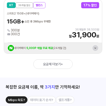
해외 유료
모바일 보안 짐페리움MTD 제공
17
% 할인
KT
밸런스
36
개월 할인
SK브로드밴드
인터넷+IPTV/케이블 결합 할인
스위트2 15GB+(네이버페이)
통신비 제휴카드 자동납부
최대 3만원 할인혜택
15GB+
소진 후 3Mbps 무제한
36
개월후
38,500
원
300분
31,900
300건
월
원
네이버페이
5,000P 매월 무료 제공
(24개월 간)
KT 바로배송 유심 개통시
최대 3만원 상품권 증정
혼자 결합 해도
추가데이터 평생 10GB 제공
요금제 더보기+
KT 인터넷/IPTV
결합시 휴대폰 요금할인
통신비 제휴카드 자동납부
최대 3만원 할인혜택
복잡한 요금제 이름, 딱
3가지
만 기억하세요!
Mbps 속도?
데이터 표기 순서?
셀프개통?