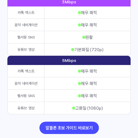
3Mbps
매우 쾌적
카톡·텍스트
매우 쾌적
음악·네비게이션
원활
웹서핑·SNS
기본화질 (720p)
유튜브·영상
5Mbps
매우 쾌적
카톡·텍스트
매우 쾌적
음악·네비게이션
매우 쾌적
웹서핑·SNS
고화질 (1080p)
유튜브·영상
알뜰폰 초보 가이드 바로보기