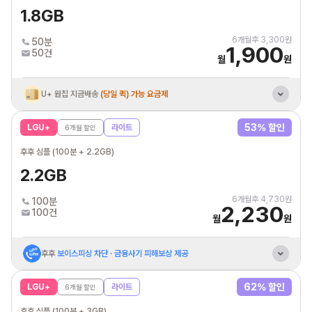
1.8GB
6
개월후
3,300
원
50분
1,900
50건
월
원
U+ 원칩 지금배송
(당일 퀵) 가능 요금제
통신비 제휴카드 자동납부
최대 3만원 할인혜택
53
% 할인
LGU+
라이트
6
개월 할인
후후 심플 (100분 + 2.2GB)
2.2GB
6
개월후
4,730
원
100분
2,230
100건
월
원
후후
보이스피싱 차단
·
금융사기 피해보상 제공
U+ 원칩 지금배송
(당일 퀵) 가능 요금제
62
% 할인
LGU+
라이트
6
개월 할인
통신비 제휴카드 자동납부
최대 3만원 할인혜택
후후 심플 (100분 + 3GB)