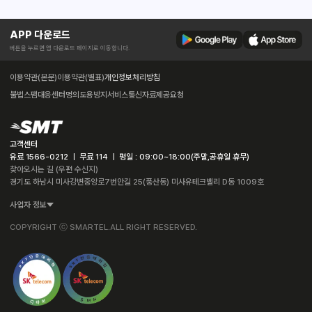
APP 다운로드
버튼을 누르면 앱 다운로드 페이지로 이동합니다.
이용약관(본문)
이용약관(별표)
개인정보처리방침
불법스팸대응센터
명의도용방지서비스
통신자료제공요청
고객센터
유료 1566-0212 ㅣ 무료 114 ㅣ 평일 : 09:00~18:00(주말,공휴일 휴무)
찾아오시는 길 (우편 수신지)
경기도 하남시 미사강변중앙로7번안길 25(풍산동) 미사유테크밸리 D동 1009호
사업자 정보
COPYRIGHT ⓒ SMARTEL.ALL RIGHT RESERVED.