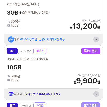
SK브로드밴드
인터넷+IPTV/케이블 결합 할인
후후 스마일 (200분/3GB+)
통신비 제휴카드 자동납부
최대 3만원 할인혜택
3GB+
소진 후 1Mbps 무제한
평생할인 프로모션
200분
13,200
100건
월
원
후후
보이스피싱 차단
·
금융사기 피해보상 제공
SK브로드밴드
인터넷+IPTV/케이블 결합 할인
53
% 할인
SKT
밸런스
5
개월 할인
해외 유료
모바일 보안 짐페리움MTD 제공
USIM 스마일 5G망 (500분/10GB)
통신비 제휴카드 자동납부
최대 3만원 할인혜택
10GB
5
개월후
20,900
원
500분
9,900
100건
월
원
해외 유료
모바일 보안 짐페리움MTD 제공
SK브로드밴드
인터넷+IPTV/케이블 결합 할인
67
% 할인
SKT
라이트
5
개월 할인