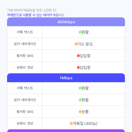
기본 데이터 제공량을 모두 소진한 뒤,
무제한으로 사용할 수 있는 데이터 속도
예요.
400Kbps
원활
카톡·텍스트
다소 끊김
음악·네비게이션
답답함
웹서핑·SNS
답답함
유튜브·영상
1Mbps
원활
카톡·텍스트
원활
음악·네비게이션
보통
웹서핑·SNS
저화질 (480p)
유튜브·영상