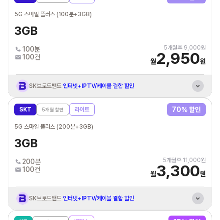
통신비 제휴카드 자동납부
최대 3만원 할인혜택
5G 스마일 플러스 (100분+3GB)
3GB
5
개월후
9,000
원
100분
2,950
100건
월
원
SK브로드밴드
인터넷+IPTV/케이블 결합 할인
해외 유료
모바일 보안 짐페리움MTD 제공
70
% 할인
SKT
라이트
5
개월 할인
통신비 제휴카드 자동납부
최대 3만원 할인혜택
5G 스마일 플러스 (200분+3GB)
3GB
5
개월후
11,000
원
200분
3,300
100건
월
원
SK브로드밴드
인터넷+IPTV/케이블 결합 할인
해외 유료
모바일 보안 짐페리움MTD 제공