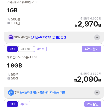
스마일플러스 (500분+1GB)
해외 유료
모바일 보안 짐페리움MTD 제공
1GB
통신비 제휴카드 자동납부
최대 3만원 할인혜택
5
개월후
6,600
원
500분
2,970
100건
월
원
SK브로드밴드
인터넷+IPTV/케이블 결합 할인
해외 유료
모바일 보안 짐페리움MTD 제공
42
% 할인
SKT
라이트
5
개월 할인
통신비 제휴카드 자동납부
최대 3만원 할인혜택
후후 플러스 (50분+1.8GB)
1.8GB
5
개월후
3,630
원
50분
2,090
50건
월
원
후후
보이스피싱 차단
·
금융사기 피해보상 제공
해외 유료
모바일 보안 짐페리움MTD 제공
2
% 할인
SKT
라이트