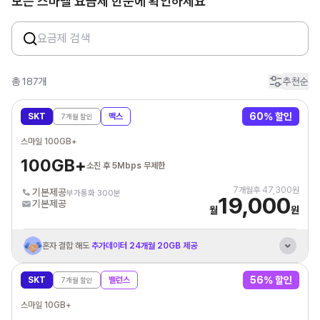
모든 스마텔 요금제 한눈에 확인하세요
총
187
개
추천순
60
% 할인
SKT
맥스
7
개월 할인
스마일 100GB+
100GB+
소진 후 5Mbps 무제한
7
개월후
47,300
원
기본제공
부가통화 300분
19,000
기본제공
월
원
혼자 결합 해도
추가데이터 24개월 20GB 제공
SK브로드밴드
인터넷+IPTV/케이블 결합 할인
56
% 할인
SKT
밸런스
7
개월 할인
해외 유료
모바일 보안 짐페리움MTD 제공
스마일 10GB+
통신비 제휴카드 자동납부
최대 3만원 할인혜택