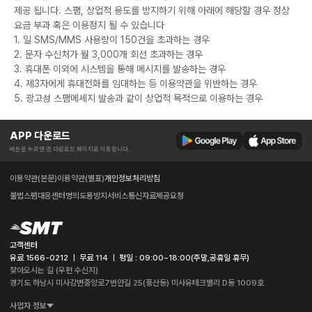
제공 됩니다. 스팸, 상업적 용도를 방지하기 위해 아래에 해당할 경우 정상
요금 부과 혹은 이용정지 될 수 있습니다
1. 일 SMS/MMS 사용량이 150건을 초과하는 경우
2. 문자 수신처가 월 3,000개 회선 초과하는 경우
3. 휴대폰 이외에 시스템을 통해 메시지를 발송하는 경우
4. 제3자에게 휴대전화를 임대하는 등 이용약관을 위반하는 경우
5. 광고성 스팸메세지 발송과 같이 상업적 목적으로 이용하는 경우
APP 다운로드
버튼을 누르면 앱 다운로드 페이지로 이동합니다.
이용약관(본문)
이용약관(별표)
개인정보처리방침
불법스팸대응센터
명의도용방지서비스
통신자료제공요청
고객센터
유료 1566-0212 ㅣ 무료 114 ㅣ 평일 : 09:00~18:00(주말,공휴일 휴무)
찾아오시는 길 (우편 수신지)
경기도 하남시 미사강변중앙로7번안길 25(풍산동) 미사유테크밸리 D동 1009호
사업자 정보