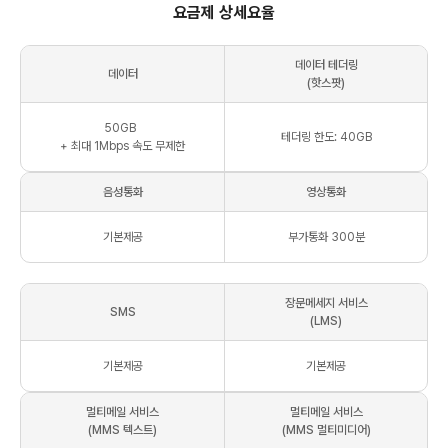
요금제 상세요율
데이터 테더링
데이터
(핫스팟)
50
GB
테더링 한도: 40GB
+ 최대
1Mbps
속도 무제한
음성통화
영상통화
기본제공
부가통화 300분
장문메세지 서비스
SMS
(LMS)
기본제공
기본제공
멀티메일 서비스
멀티메일 서비스
(MMS 텍스트)
(MMS 멀티미디어)