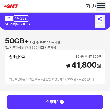
KT
36개월할인
5G 스위트 50GB+
공유하기
50GB+
소진 후 1Mbps 무제한
기본제공
기본제공
부가통화 300분
월 통신요금
36
개월 후
47,300
원
41,800
월
원
해당 요금제는 36개월 프로모션 할인 후 정상가 47,300 원으로 변경됩니다.
신청하기