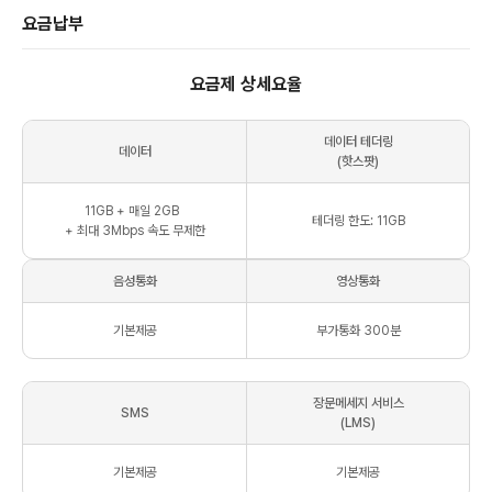
요금납부
요금제 상세요율
데이터 테더링
데이터
(핫스팟)
11
GB
+ 매일
2
GB
테더링 한도: 11GB
+ 최대
3Mbps
속도 무제한
음성통화
영상통화
기본제공
부가통화 300분
장문메세지 서비스
SMS
(LMS)
기본제공
기본제공