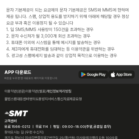
문자 기본제공이 되는 요금제의 문자 기본제공은 SMS와 MMS에 한하며
제공 됩니다. 스팸, 상업적 용도를 방지하기 위해 아래에 해당할 경우 정상
요금 부과 혹은 이용정지 될 수 있습니다
1. 일 SMS/MMS 사용량이 150건을 초과하는 경우
2. 문자 수신처가 월 3,000개 회선 초과하는 경우
3. 휴대폰 이외에 시스템을 통해 메시지를 발송하는 경우
4. 제3자에게 휴대전화를 임대하는 등 이용약관을 위반하는 경우
5. 광고성 스팸메세지 발송과 같이 상업적 목적으로 이용하는 경우
APP 다운로드
버튼을 누르면 앱 다운로드 페이지로 이동합니다.
이용약관(본문)
이용약관(별표)
개인정보처리방침
불법스팸대응센터
명의도용방지서비스
통신자료제공요청
고객센터
유료 1566-0212 ㅣ 무료 114 ㅣ 평일 : 09:00~18:00(주말,공휴일 휴무)
찾아오시는 길 (우편 수신지)
경기도 하남시 미사강변중앙로7번안길 25(풍산동) 미사유테크밸리 D동 1009호