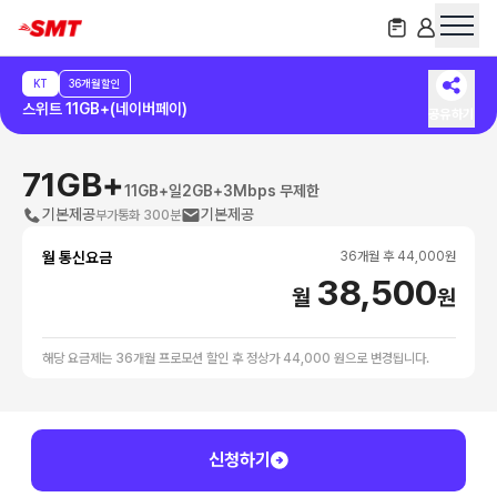
KT
36개월할인
스위트 11GB+(네이버페이)
공유하기
71GB+
11GB+일2GB+3Mbps 무제한
기본제공
기본제공
부가통화 300분
월 통신요금
36
개월 후
44,000
원
38,500
월
원
해당 요금제는 36개월 프로모션 할인 후 정상가 44,000 원으로 변경됩니다.
신청하기