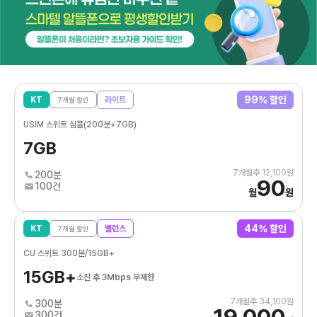
99
% 할인
KT
라이트
7
개월 할인
USIM 스위트 심플(200분+7GB)
7GB
7
개월후
12,100
원
200분
90
100건
월
원
44
% 할인
KT
밸런스
7
개월 할인
CU 스위트 300분/15GB+
15GB+
소진 후 3Mbps 무제한
7
개월후
34,100
원
300분
19,000
300건