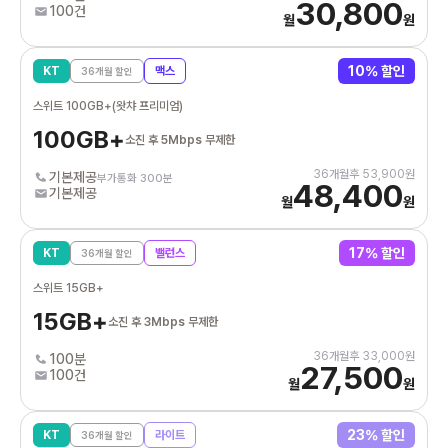
30,800
100건
월
원
10
% 할인
KT
맥스
36
개월 할인
스위트 100GB+(왓챠 프리미엄)
100GB+
소진 후 5Mbps 무제한
36
개월후
53,900
원
기본제공
부가통화 300분
48,400
기본제공
월
원
17
% 할인
KT
밸런스
36
개월 할인
스위트 15GB+
15GB+
소진 후 3Mbps 무제한
36
개월후
33,000
원
100분
27,500
100건
월
원
23
% 할인
KT
라이트
36
개월 할인