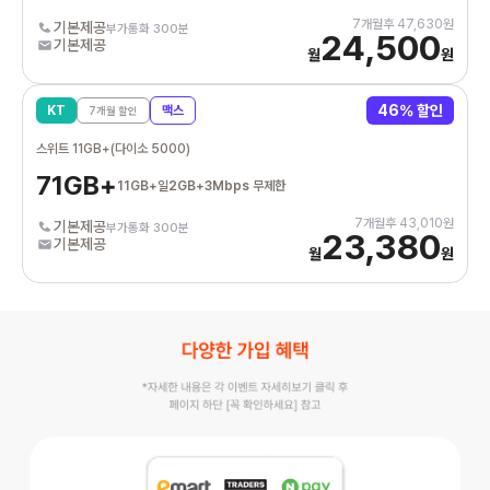
7
개월후
47,630
원
기본제공
부가통화 300분
24,500
기본제공
월
원
46
% 할인
KT
맥스
7
개월 할인
스위트 11GB+(다이소 5000)
71GB+
11GB+일2GB+3Mbps 무제한
7
개월후
43,010
원
기본제공
부가통화 300분
23,380
기본제공
월
원