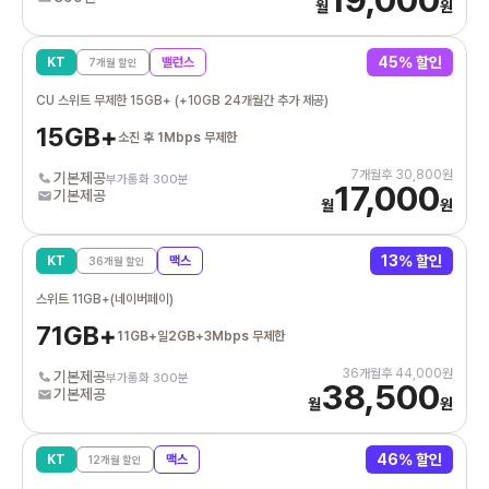
월
원
45
% 할인
KT
밸런스
7
개월 할인
CU 스위트 무제한 15GB+ (+10GB 24개월간 추가 제공)
15GB+
소진 후 1Mbps 무제한
7
개월후
30,800
원
기본제공
부가통화 300분
17,000
기본제공
월
원
13
% 할인
KT
맥스
36
개월 할인
스위트 11GB+(네이버페이)
71GB+
11GB+일2GB+3Mbps 무제한
36
개월후
44,000
원
기본제공
부가통화 300분
38,500
기본제공
월
원
46
% 할인
KT
맥스
12
개월 할인