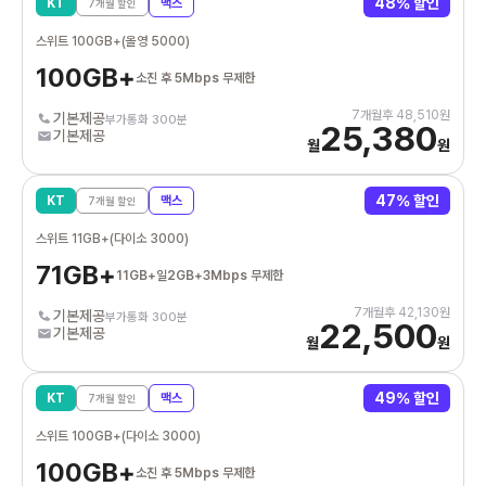
48
% 할인
KT
맥스
7
개월 할인
스위트 100GB+(올영 5000)
100GB+
소진 후 5Mbps 무제한
7
개월후
48,510
원
기본제공
부가통화 300분
25,380
기본제공
월
원
47
% 할인
KT
맥스
7
개월 할인
스위트 11GB+(다이소 3000)
71GB+
11GB+일2GB+3Mbps 무제한
7
개월후
42,130
원
기본제공
부가통화 300분
22,500
기본제공
월
원
49
% 할인
KT
맥스
7
개월 할인
스위트 100GB+(다이소 3000)
100GB+
소진 후 5Mbps 무제한