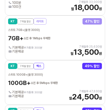
7
개월후
33,000
원
100분
18,000
100건
월
원
47
% 할인
KT
라이트
7
개월 할인
스위트 7GB+(올영 3000)
7GB+
소진 후 1Mbps 무제한
7
개월후
25,630
원
기본제공
부가통화 300분
13,500
기본제공
월
원
49
% 할인
KT
맥스
7
개월 할인
스위트 100GB+(올영 3000)
100GB+
소진 후 5Mbps 무제한
7
개월후
47,630
원
기본제공
부가통화 300분
24,500
기본제공
월
원