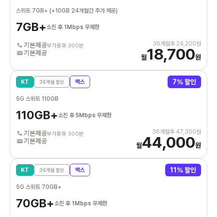
스위트 7GB+ (+10GB 24개월간 추가 제공)
7GB+
소진 후 1Mbps 무제한
36
개월후
24,200
원
기본제공
부가통화 300분
18,700
기본제공
월
원
7
% 할인
KT
맥스
36
개월 할인
5G 스위트 110GB
110GB+
소진 후 5Mbps 무제한
36
개월후
47,300
원
기본제공
부가통화 300분
44,000
기본제공
월
원
11
% 할인
KT
맥스
36
개월 할인
5G 스위트 70GB+
70GB+
소진 후 1Mbps 무제한