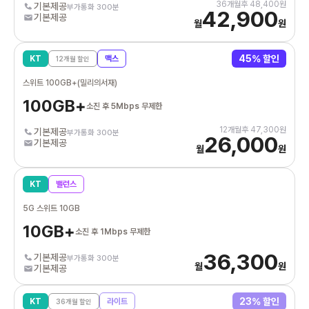
36
개월후
48,400
원
기본제공
부가통화 300분
42,900
기본제공
월
원
45
% 할인
KT
맥스
12
개월 할인
스위트 100GB+(밀리의서재)
100GB+
소진 후 5Mbps 무제한
12
개월후
47,300
원
기본제공
부가통화 300분
26,000
기본제공
월
원
KT
밸런스
5G 스위트 10GB
10GB+
소진 후 1Mbps 무제한
36,300
기본제공
부가통화 300분
월
원
기본제공
23
% 할인
KT
라이트
36
개월 할인