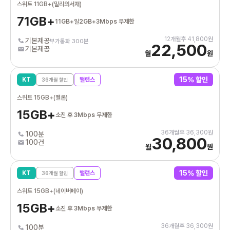
스위트 11GB+(밀리의서재)
71GB+
11GB+일2GB+3Mbps 무제한
12
개월후
41,800
원
기본제공
부가통화 300분
22,500
기본제공
월
원
15
% 할인
KT
밸런스
36
개월 할인
스위트 15GB+(멜론)
15GB+
소진 후 3Mbps 무제한
36
개월후
36,300
원
100분
30,800
100건
월
원
15
% 할인
KT
밸런스
36
개월 할인
스위트 15GB+(네이버페이)
15GB+
소진 후 3Mbps 무제한
36
개월후
36,300
원
100분