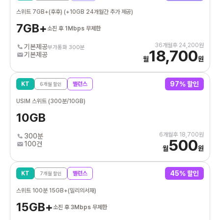
스위트 7GB+(후후) (+10GB 24개월간 추가 제공)
7GB+
소진 후 1Mbps 무제한
36
개월후
24,200
원
기본제공
부가통화 300분
18,700
기본제공
월
원
97
% 할인
KT
밸런스
6
개월 할인
USIM 스위트 (300분/10GB)
10GB
6
개월후
18,700
원
300분
500
100건
월
원
45
% 할인
KT
밸런스
7
개월 할인
스위트 100분 15GB+(밀리의서재)
15GB+
소진 후 3Mbps 무제한