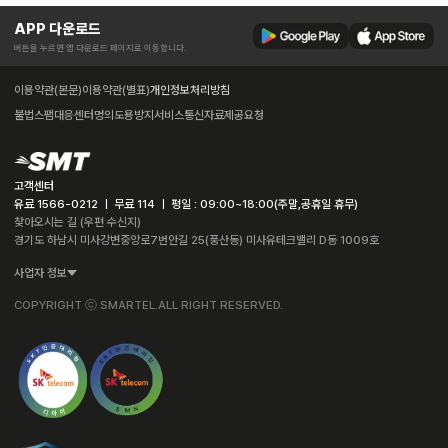
APP 다운로드
버튼을 누르면 앱 다운로드 페이지로 이동합니다.
이용약관(본문)
이용약관(별표)
개인정보처리방침
불법스팸대응센터
명의도용방지서비스
통신자료제공요청
고객센터
유료 1566-0212 ㅣ 무료 114 ㅣ 평일 : 09:00~18:00(주말,공휴일 휴무)
찾아오시는 길 (우편 수신지)
경기도 하남시 미사강변중앙로7번안길 25(풍산동) 미사유테크밸리 D동 1009호
사업자 정보
COPYRIGHT ⓒ SMARTEL.ALL RIGHT RESERVED.