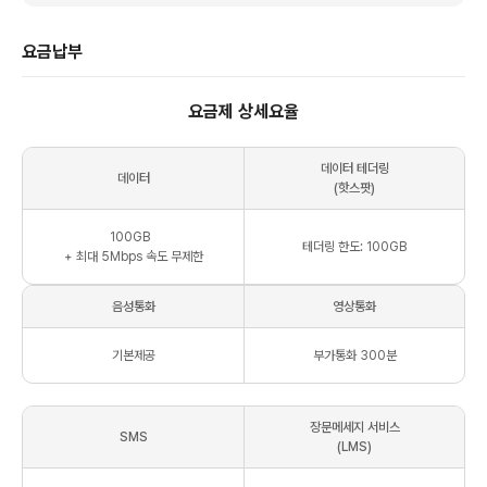
요금납부
요금제 상세요율
데이터 테더링
데이터
(핫스팟)
100
GB
테더링 한도: 100GB
+ 최대
5Mbps
속도 무제한
음성통화
영상통화
기본제공
부가통화 300분
장문메세지 서비스
SMS
(LMS)