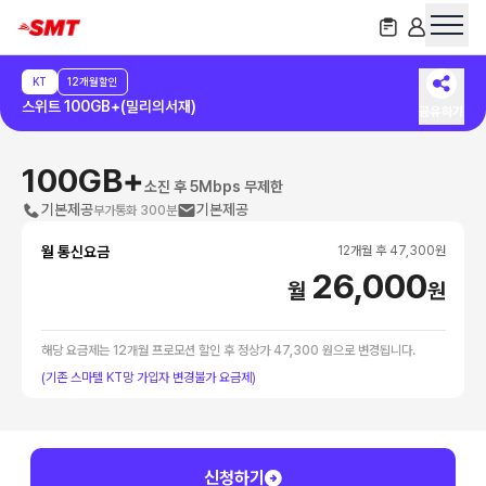
KT
12개월할인
스위트 100GB+(밀리의서재)
공유하기
100GB+
소진 후 5Mbps 무제한
기본제공
기본제공
부가통화 300분
월 통신요금
12
개월 후
47,300
원
26,000
월
원
해당 요금제는 12개월 프로모션 할인 후 정상가 47,300 원으로 변경됩니다.
(기존 스마텔 KT망 가입자 변경불가 요금제)
신청하기