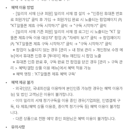
혜택 이용 방법
- [밀리의 서재 신규 회원] 밀리의 서재 앱 설치 → "인증된 휴대폰 번호
로 회원가입" 클릭 후 가입 → 회원가입 완료 시 노출되는 팝업페이지 內
"KT알뜰폰 제휴 구독 시작하기" 클릭 → "구독 시작하기" 클릭
- [밀리의 서재 기존 회원] 밀리의 서재 앱 로그인 시 노출되는 "KT 알
뜰폰 제휴구독 이용 대상자" 팝업 內 "자세히 보기" 클릭 → 팝업페이지
內 "KT알뜰폰 제휴 구독 시작하기" 클릭 → "구독 시작하기" 클릭
※ 팝업이 노출되지 않는 경우 [관리
>
내 정보 관리
>
개인정보 수정 메
뉴]에서 휴대폰 인증 후 [투데이] 메뉴 재진입 시 팝업 노출
※ 휴대폰 인증 완료 후, 구독 완료 전 팝업을 닫은 경우 [관리
>
구독 관
리
>
혜택/결합 상품 이용 메뉴]에서 혜택 적용 가능
※ 혜택 명칭 : 'KT알뜰폰 제휴 혜택 구독'
혜택 제공 불가
- 외국인(단, 국내회선을 이용하여 본인인증 가능한 경우는 혜택 이용가
능) 및 법인 고객님은 이용이 불가합니다.
- 이미 밀리의 서재 정기구독을 이용 중인 경우(기업회원, 인앱결제 구
독, 타 제휴/혜택 상품 이용중, 종이책 정기구독 등) 혜택 이용이 불가합
니다.
- 다른 상품으로 전환 예약 중인 회원님은 혜택 이용이 불가합니다.
유의사항