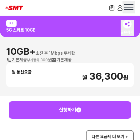
KT
5G 스위트 10GB
공유하기
10GB+
소진 후 1Mbps 무제한
기본제공
기본제공
부가통화 300분
월 통신요금
36,300
월
원
신청하기
다른 요금제 더 보기 +