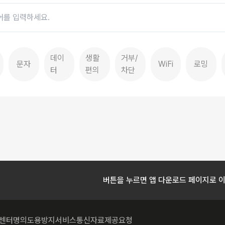
데이
생활
거부/
문자
WiFi
로밍
터
편의
차단
버튼을 누르면 앱 다운로드 페이지로 
센터
명의도용방지서비스
통신자료제공요청