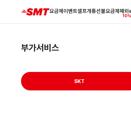
요금제
이벤트
셀프개통
선불요금제
해외e
10%
부가서비스
SKT