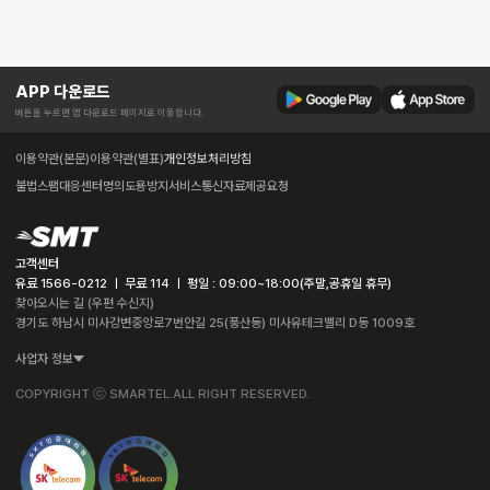
APP 다운로드
버튼을 누르면 앱 다운로드 페이지로 이동합니다.
이용약관(본문)
이용약관(별표)
개인정보처리방침
불법스팸대응센터
명의도용방지서비스
통신자료제공요청
고객센터
유료 1566-0212 ㅣ 무료 114 ㅣ 평일 : 09:00~18:00(주말,공휴일 휴무)
찾아오시는 길 (우편 수신지)
경기도 하남시 미사강변중앙로7번안길 25(풍산동) 미사유테크밸리 D동 1009호
사업자 정보
COPYRIGHT ⓒ SMARTEL.ALL RIGHT RESERVED.