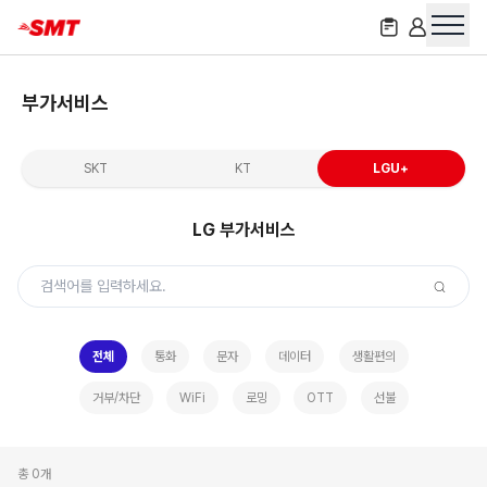
부가서비스
SKT
KT
LGU+
LG
부가서비스
전체
통화
문자
데이터
생활편의
거부/차단
WiFi
로밍
OTT
선불
총
0
개