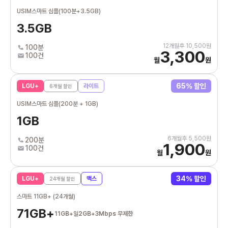
USIM스마트 심플(100분+3.5GB)
3.5GB
12
개월후
10,500
원
100분
3,300
100건
월
원
65
% 할인
LGU+
라이트
6
개월 할인
USIM스마트 심플(200분 + 1GB)
1GB
6
개월후
5,500
원
200분
1,900
100건
월
원
34
% 할인
LGU+
맥스
24
개월 할인
스마트 11GB+ (24개월)
71GB+
11GB+일2GB+3Mbps 무제한