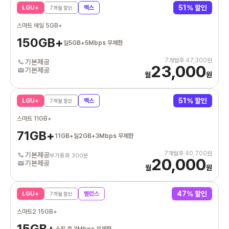
51
% 할인
LGU+
맥스
7
개월 할인
스마트 매일 5GB+
150GB+
일5GB+5Mbps 무제한
7
개월후
47,300
원
기본제공
23,000
기본제공
월
원
51
% 할인
LGU+
맥스
7
개월 할인
스마트 11GB+
71GB+
11GB+일2GB+3Mbps 무제한
7
개월후
40,700
원
기본제공
부가통화 300분
20,000
기본제공
월
원
47
% 할인
LGU+
밸런스
7
개월 할인
스마트2 15GB+
15GB+
소진 후 3Mbps 무제한