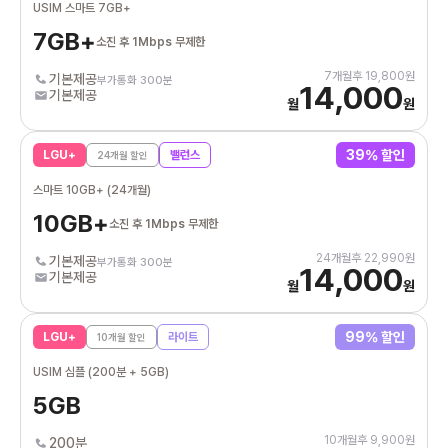
USIM 스마트 7GB+
7GB+
소진 후 1Mbps 무제한
7
개월후
19,800
원
기본제공
부가통화 300분
14,000
기본제공
월
원
39
% 할인
LGU+
밸런스
24
개월 할인
스마트 10GB+ (24개월)
10GB+
소진 후 1Mbps 무제한
24
개월후
22,990
원
기본제공
부가통화 300분
14,000
기본제공
월
원
99
% 할인
LGU+
라이트
10
개월 할인
USIM 심플 (200분 + 5GB)
5GB
10
개월후
9,900
원
200분