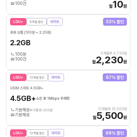
10
100건
월
원
53
% 할인
LGU+
라이트
6
개월 할인
후후 심플 (100분 + 2.2GB)
2.2GB
6
개월후
4,730
원
100분
2,230
100건
월
원
67
% 할인
LGU+
라이트
12
개월 할인
USIM 스마트 4.5GB+
4.5GB+
소진 후 1Mbps 무제한
12
개월후
16,500
원
기본제공
부가통화 300분
5,500
기본제공
월
원
69
% 할인
LGU+
라이트
12
개월 할인