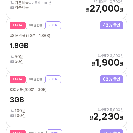
24
개월후
40,700
원
기본제공
부가통화 300분
27,000
기본제공
월
원
42
% 할인
LGU+
라이트
6
개월 할인
USIM 심플 (50분 + 1.8GB)
1.8GB
6
개월후
3,300
원
50분
1,900
50건
월
원
62
% 할인
LGU+
라이트
6
개월 할인
후후 심플 (100분 + 3GB)
3GB
6
개월후
5,830
원
100분
2,230
100건
월
원