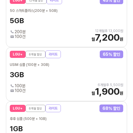
45
% 할인
LGU+
라이트
12
개월 할인
5G 스마트플러스(200분 + 5GB)
5GB
12
개월후
13,000
원
200분
7,200
100건
월
원
65
% 할인
LGU+
라이트
6
개월 할인
USIM 심플 (100분 + 3GB)
3GB
6
개월후
5,500
원
100분
1,900
100건
월
원
68
% 할인
LGU+
라이트
6
개월 할인
후후 심플 (500분 + 1GB)
1GB