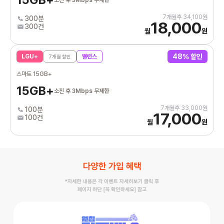
7
개월후
34,100
원
300분
18,000
300건
월
원
48
% 할인
LGU+
밸런스
7
개월 할인
스마트 15GB+
15GB+
소진 후 3Mbps 무제한
7
개월후
33,000
원
100분
17,000
100건
월
원