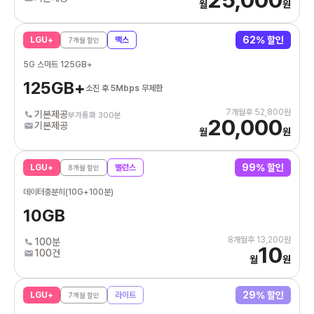
월
원
62
% 할인
LGU+
맥스
7
개월 할인
5G 스마트 125GB+
125GB+
소진 후 5Mbps 무제한
7
개월후
52,800
원
기본제공
부가통화 300분
20,000
기본제공
월
원
99
% 할인
LGU+
밸런스
8
개월 할인
데이터충분히(10G+100분)
10GB
8
개월후
13,200
원
100분
10
100건
월
원
29
% 할인
LGU+
라이트
7
개월 할인