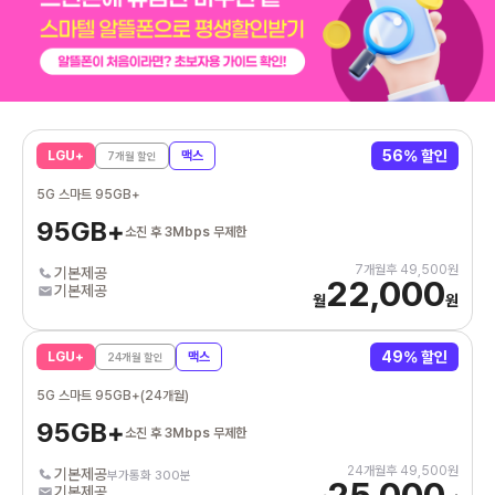
56
% 할인
LGU+
맥스
7
개월 할인
5G 스마트 95GB+
95GB+
소진 후 3Mbps 무제한
7
개월후
49,500
원
기본제공
22,000
기본제공
월
원
49
% 할인
LGU+
맥스
24
개월 할인
5G 스마트 95GB+(24개월)
95GB+
소진 후 3Mbps 무제한
24
개월후
49,500
원
기본제공
부가통화 300분
25,000
기본제공