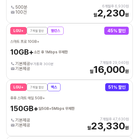
6
개월후
6,930
원
500분
2,230
100건
월
원
45
% 할인
LGU+
밸런스
7
개월 할인
스마트 프로 10GB+
10GB+
소진 후 1Mbps 무제한
7
개월후
29,040
원
기본제공
부가통화 300분
16,000
기본제공
월
원
51
% 할인
LGU+
맥스
7
개월 할인
후후 스마트 매일 5GB+
150GB+
일5GB+5Mbps 무제한
7
개월후
47,630
원
기본제공
23,330
기본제공
월
원