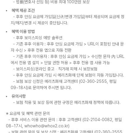
- 법률(변호사 선임 등) 비용 최대 100만원 보상
혜택 제공 조건
- 후후 안심 요금제 가입일(신규/변경 가입일)부터 제공되며 요금제 정
지/해지/변경 시 제공이 중단됩니다.
혜택 이용 방법
- 후후 보이스피싱 예방 솔루션
- 기존 후후 이용자 : 후후 안심 요금제 가입
>
URL이 포함된 안내 문
자 수신
>
후후 전용 앱으로 자동 전환
- 기존 후후 미이용자 : 후후 안심 요금제 가입
>
수신한 문자 內 URL
에서 전용 앱 설치
>
단말 권한 허용
>
후후 전용 앱 사용 가능
- 보이스피싱/온라인 중고ᆞ직거래 피해 시 보장보험
- 후후 안심 요금제 가입 시 메리츠화재 단체 보험이 자동 가입됩니다.
- 보험 보상 신청은 메리츠화재 고객센터 (02-360-2555, 평일
09~18시)로 문의하여 주시면 됩니다.
유의사항
- 보험 적용 및 보상 등에 관한 규정은 메리츠화재 정책에 따릅니다.
※ 요금제 및 혜택 관련 문의
- 후후 서비스 이용 관련 문의 : 후후 고객센터 (02-2104-0082, 평일
08~17시, whowho@whox2.co.kr)
- 보험 관련 문의 및 보상 신청 : 메리츠화재 고객센터 (02-360-2555,