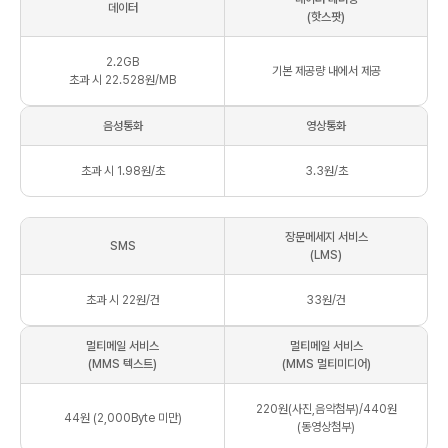
데이터
(핫스팟)
2.2
GB
기본 제공량 내에서 제공
초과 시 22.528원/MB
음성통화
영상통화
초과 시 1.98원/초
3.3원/초
장문메세지 서비스
SMS
(LMS)
초과 시 22원/건
33원/건
멀티메일 서비스
멀티메일 서비스
(MMS 텍스트)
(MMS 멀티미디어)
220원(사진,음악첨부)/440원
44원 (2,000Byte 미만)
(동영상첨부)