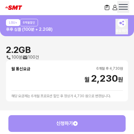
LGU+
6개월할인
후후 심플 (100분 + 2.2GB)
공유하기
2.2GB
100분
100건
월 통신요금
6
개월 후
4,730
원
2,230
월
원
해당 요금제는 6개월 프로모션 할인 후 정상가 4,730 원으로 변경됩니다.
신청하기