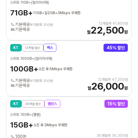
스위트 11GB+(밀리의서재)
71GB+
11GB+일2GB+3Mbps 무제한
12
개월후
41,800
원
기본제공
부가통화 300분
22,500
기본제공
월
원
45
% 할인
KT
맥스
12
개월 할인
스위트 100GB+(밀리의서재)
100GB+
소진 후 5Mbps 무제한
12
개월후
47,300
원
기본제공
부가통화 300분
26,000
기본제공
월
원
15
% 할인
KT
밸런스
36
개월 할인
스위트 15GB+(멜론)
15GB+
소진 후 3Mbps 무제한
36
개월후
36,300
원
100분