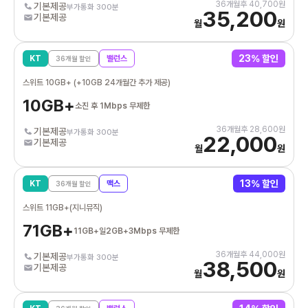
36
개월후
40,700
원
기본제공
부가통화 300분
35,200
기본제공
월
원
23
% 할인
KT
밸런스
36
개월 할인
스위트 10GB+ (+10GB 24개월간 추가 제공)
10GB+
소진 후 1Mbps 무제한
36
개월후
28,600
원
기본제공
부가통화 300분
22,000
기본제공
월
원
13
% 할인
KT
맥스
36
개월 할인
스위트 11GB+(지니뮤직)
71GB+
11GB+일2GB+3Mbps 무제한
36
개월후
44,000
원
기본제공
부가통화 300분
38,500
기본제공
월
원