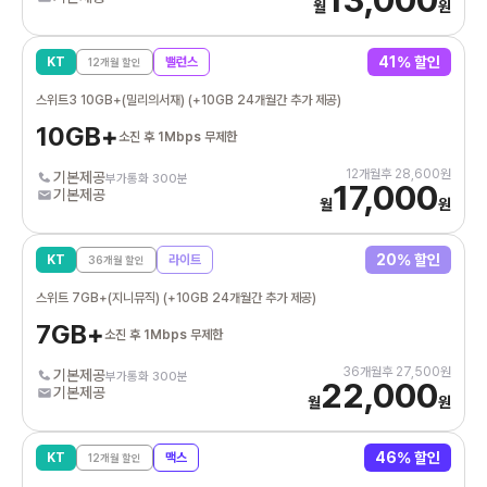
월
원
41
% 할인
KT
밸런스
12
개월 할인
스위트3 10GB+(밀리의서재) (+10GB 24개월간 추가 제공)
10GB+
소진 후 1Mbps 무제한
12
개월후
28,600
원
기본제공
부가통화 300분
17,000
기본제공
월
원
20
% 할인
KT
라이트
36
개월 할인
스위트 7GB+(지니뮤직) (+10GB 24개월간 추가 제공)
7GB+
소진 후 1Mbps 무제한
36
개월후
27,500
원
기본제공
부가통화 300분
22,000
기본제공
월
원
46
% 할인
KT
맥스
12
개월 할인