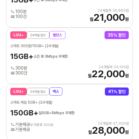
24
개월후
39,860
원
100분
21,000
100건
월
원
35
% 할인
LGU+
밸런스
24
개월 할인
스마트 300분/15GB+ (24개월)
15GB+
소진 후 3Mbps 무제한
24
개월후
34,100
원
300분
22,000
300건
월
원
41
% 할인
LGU+
맥스
24
개월 할인
스마트 매일 5GB+ (24개월)
150GB+
일5GB+5Mbps 무제한
24
개월후
47,300
원
기본제공
부가통화 300분
28,000
기본제공
월
원