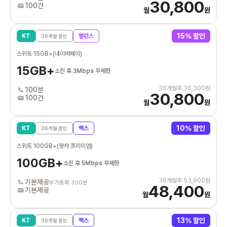
30,800
100건
월
원
15
% 할인
KT
밸런스
36
개월 할인
스위트 15GB+(네이버페이)
15GB+
소진 후 3Mbps 무제한
36
개월후
36,300
원
100분
30,800
100건
월
원
10
% 할인
KT
맥스
36
개월 할인
스위트 100GB+(왓챠 프리미엄)
100GB+
소진 후 5Mbps 무제한
36
개월후
53,900
원
기본제공
부가통화 300분
48,400
기본제공
월
원
13
% 할인
KT
맥스
36
개월 할인