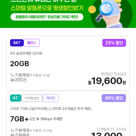
23
% 할인
SKT
밸런스
5G 음성무제한 20GB
20GB
평생할인 프로모션
기본제공
부가통화 30분
19,600
200건
월
원
49
% 할인
KT
라이트
12
개월 할인
스위트 7GB+(밀리의서재) (+10GB 24개월간 추가 제공)
7GB+
소진 후 1Mbps 무제한
12
개월후
25,300
원
기본제공
부가통화 300분
13,000
기본제공