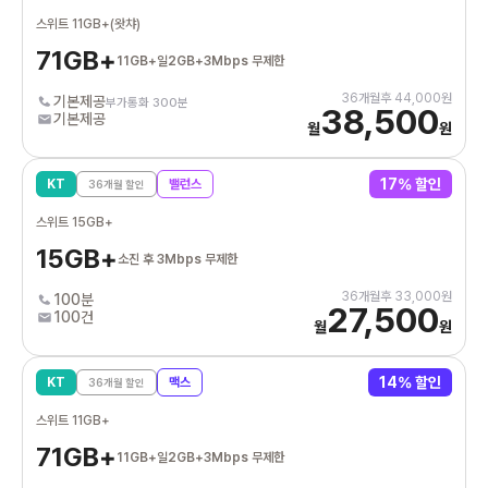
스위트 11GB+(왓챠)
71GB+
11GB+일2GB+3Mbps 무제한
36
개월후
44,000
원
기본제공
부가통화 300분
38,500
기본제공
월
원
17
% 할인
KT
밸런스
36
개월 할인
스위트 15GB+
15GB+
소진 후 3Mbps 무제한
36
개월후
33,000
원
100분
27,500
100건
월
원
14
% 할인
KT
맥스
36
개월 할인
스위트 11GB+
71GB+
11GB+일2GB+3Mbps 무제한