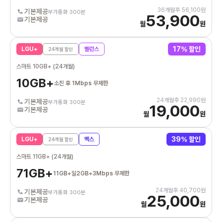
36
개월후
56,100
원
기본제공
부가통화 300분
53,900
기본제공
월
원
17
% 할인
LGU+
밸런스
24
개월 할인
스마트 10GB+ (24개월)
10GB+
소진 후 1Mbps 무제한
24
개월후
22,990
원
기본제공
부가통화 300분
19,000
기본제공
월
원
39
% 할인
LGU+
맥스
24
개월 할인
스마트 11GB+ (24개월)
71GB+
11GB+일2GB+3Mbps 무제한
24
개월후
40,700
원
기본제공
부가통화 300분
25,000
기본제공
월
원