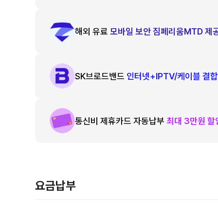
해외 유료
모바일 보안 짐페리움MTD 제
SK브로드밴드
인터넷+IPTV/케이블 결합
통신비 제휴카드 자동납부
최대 3만원 
요금납부