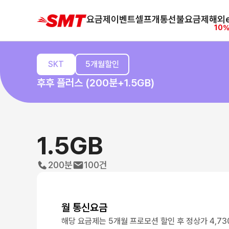
요금제
이벤트
셀프개통
선불요금제
해외e
10%
SKT
5개월할인
후후 플러스 (200분+1.5GB)
1.5GB
200분
100건
월 통신요금
해당 요금제는 5개월 프로모션 할인 후 정상가 4,73