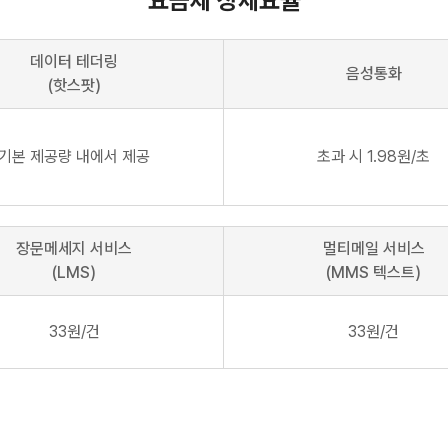
요금제 상세요율
데이터 테더링
음성통화
(핫스팟)
기본 제공량 내에서 제공
초과 시 1.98원/초
장문메세지 서비스
멀티메일 서비스
(LMS)
(MMS 텍스트)
33원/건
33원/건