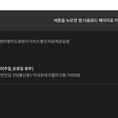
버튼을 누르면 앱 다운로드 페이지로 
센터
명의도용방지서비스
통신자료제공요청
8:00(주말,공휴일 휴무)
번안길 25(풍산동) 미사유테크밸리 D동 1009호