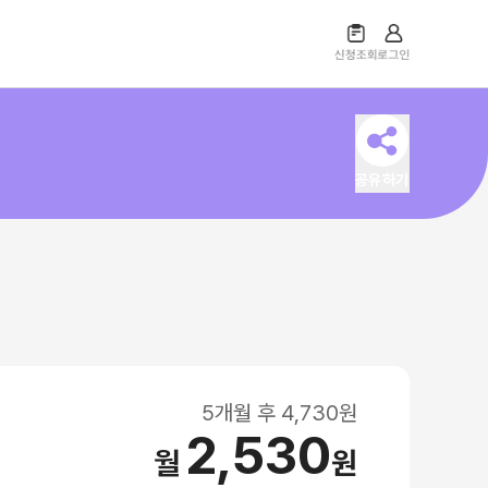
공유하기
5
개월 후
4,730
원
2,530
월
원