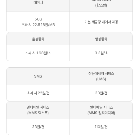
데이터
(핫스팟)
5
GB
기본 제공량 내에서 제공
초과 시 22.528원/MB
음성통화
영상통화
초과 시 1.98원/초
3.3원/초
장문메세지 서비스
SMS
(LMS)
초과 시 22원/건
33원/건
멀티메일 서비스
멀티메일 서비스
(MMS 텍스트)
(MMS 멀티미디어)
33원/건
110원/건