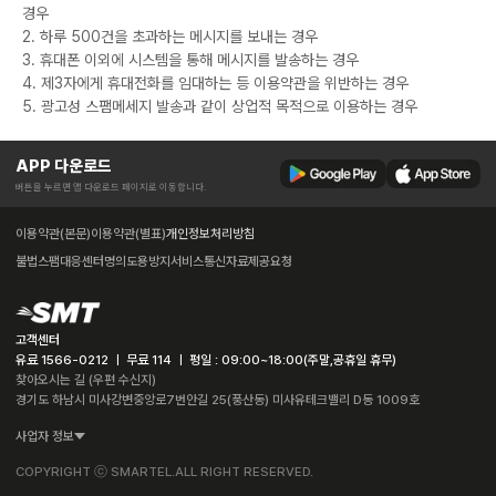
경우
2. 하루 500건을 초과하는 메시지를 보내는 경우
3. 휴대폰 이외에 시스템을 통해 메시지를 발송하는 경우
4. 제3자에게 휴대전화를 임대하는 등 이용약관을 위반하는 경우
5. 광고성 스팸메세지 발송과 같이 상업적 목적으로 이용하는 경우
APP 다운로드
버튼을 누르면 앱 다운로드 페이지로 이동합니다.
이용약관(본문)
이용약관(별표)
개인정보처리방침
불법스팸대응센터
명의도용방지서비스
통신자료제공요청
고객센터
유료 1566-0212 ㅣ 무료 114 ㅣ 평일 : 09:00~18:00(주말,공휴일 휴무)
찾아오시는 길 (우편 수신지)
경기도 하남시 미사강변중앙로7번안길 25(풍산동) 미사유테크밸리 D동 1009호
사업자 정보
COPYRIGHT ⓒ SMARTEL.ALL RIGHT RESERVED.