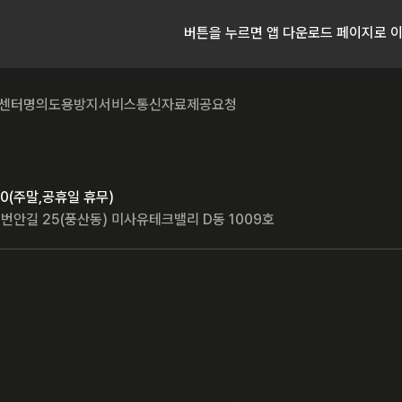
버튼을 누르면 앱 다운로드 페이지로 
센터
명의도용방지서비스
통신자료제공요청
8:00(주말,공휴일 휴무)
번안길 25(풍산동) 미사유테크밸리 D동 1009호