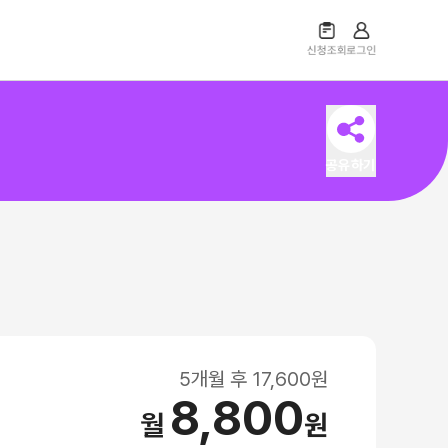
공유하기
5
개월 후
17,600
원
8,800
월
원