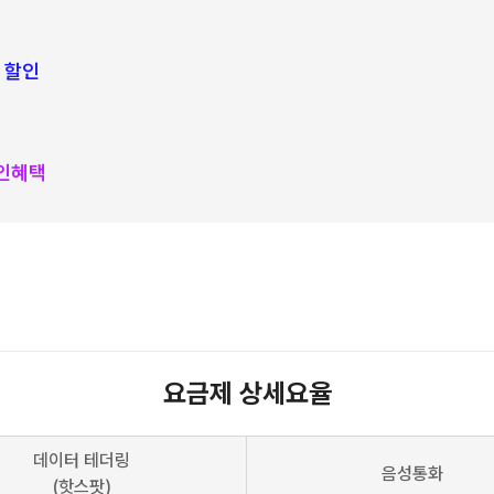
 할인
할인혜택
요금제 상세요율
데이터 테더링
음성통화
(핫스팟)