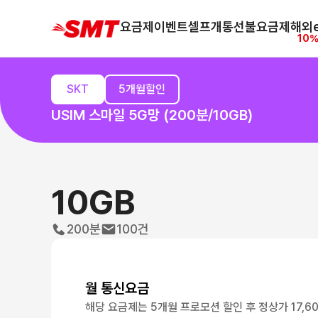
요금제
이벤트
셀프개통
선불요금제
해외e
10%
SKT
5개월할인
USIM 스마일 5G망 (200분/10GB)
10GB
200분
100건
월 통신요금
해당 요금제는 5개월 프로모션 할인 후 정상가 17,6