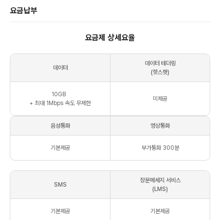
요금납부
요금제 상세요율
데이터 테더링
데이터
(핫스팟)
10
GB
미제공
+ 최대
1Mbps
속도 무제한
음성통화
영상통화
기본제공
부가통화 300분
장문메세지 서비스
SMS
(LMS)
기본제공
기본제공