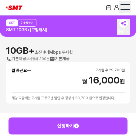
SKT
7개월할인
SMT 10GB+(쿠팡캐시)
공유하기
10GB+
소진 후 1Mbps 무제한
기본제공
기본제공
부가통화 300분
월 통신요금
7
개월 후
29,700
원
16,000
월
원
해당 요금제는 7개월 프로모션 할인 후 정상가 29,700 원으로 변경됩니다.
신청하기