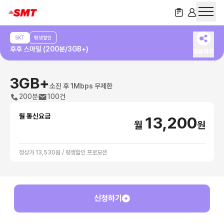
SKT
평생할인
후후 스마일 (200분/3GB+)
공유하기
3GB+
소진 후 1Mbps 무제한
200분
100건
월 통신요금
13,200
월
원
정상가 13,530원 / 평생할인 프로모션
신청하기