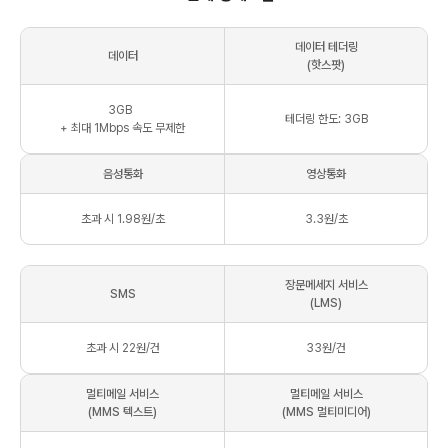
데이터 테더링
데이터
(핫스팟)
3
GB
테더링 한도: 3GB
+ 최대
1Mbps
속도 무제한
음성통화
영상통화
초과 시 1.98원/초
3.3원/초
장문메세지 서비스
SMS
(LMS)
초과 시 22원/건
33원/건
멀티메일 서비스
멀티메일 서비스
(MMS 텍스트)
(MMS 멀티미디어)