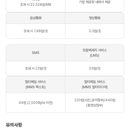
기본 제공량 내에서 제공
초과 시 22.528원/MB
음성통화
영상통화
초과 시 1.98원/초
3.3원/초
장문메세지 서비스
SMS
(LMS)
초과 시 22원/건
33원/건
멀티메일 서비스
멀티메일 서비스
(MMS 텍스트)
(MMS 멀티미디어)
220원(사진,음악첨부)/440원
44원 (2,000Byte 미만)
(동영상첨부)
유의사항