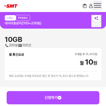
LGU+
8개월할인
데이터충분히(10G+200분)
공유하기
10GB
200분
100건
월 통신요금
8
개월 후
15,400
원
10
월
원
해당 요금제는 8개월 프로모션 할인 후 정상가 15,400 원으로 변경됩니다.
신청하기