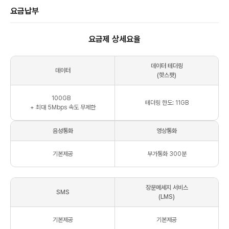
요금납부
요금제 상세요율
데이터 테더링
데이터
(핫스팟)
100
GB
테더링 한도: 11GB
+ 최대
5Mbps
속도 무제한
음성통화
영상통화
기본제공
부가통화 300분
장문메세지 서비스
SMS
(LMS)
기본제공
기본제공