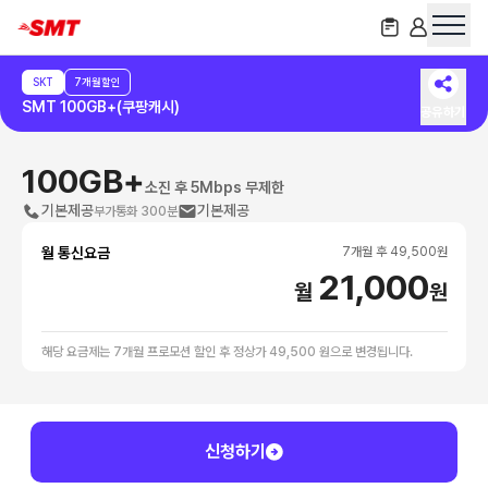
SKT
7개월할인
SMT 100GB+(쿠팡캐시)
공유하기
100GB+
소진 후 5Mbps 무제한
기본제공
기본제공
부가통화 300분
월 통신요금
7
개월 후
49,500
원
21,000
월
원
해당 요금제는 7개월 프로모션 할인 후 정상가 49,500 원으로 변경됩니다.
신청하기