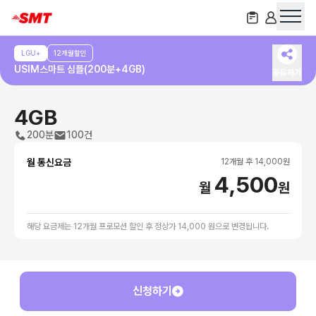
LGU+
12개월할인
USIM스마트 심플(200분+4GB)
공유하기
4GB
200분
100건
월 통신요금
12
개월 후
14,000
원
4,500
월
원
해당 요금제는 12개월 프로모션 할인 후 정상가 14,000 원으로 변경됩니다.
신청하기