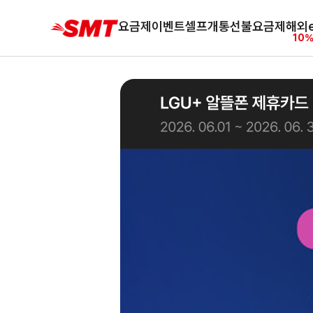
요금제
이벤트
셀프개통
선불요금제
해외e
10%