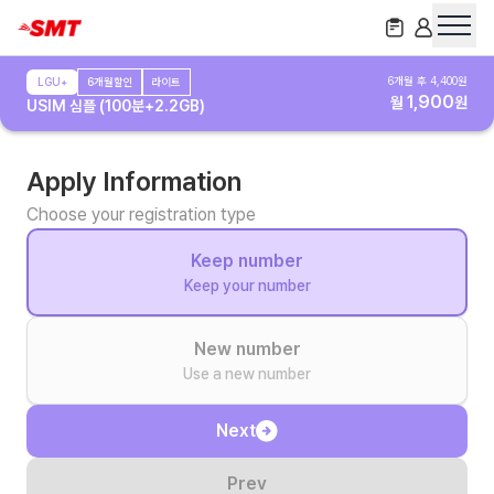
6
개월 후
4,400
원
LGU+
6개월할인
라이트
1,900
월
원
USIM 심플 (100분+2.2GB)
Apply Information
Choose your registration type
Keep number
Keep your number
New number
Use a new number
Next
Prev