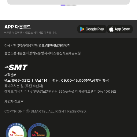
APP 다운로드
버튼을 누르면 앱 다운로드 페이지로 이동합니다.
이용약관(본문)
이용약관(별표)
개인정보처리방침
불법스팸대응센터
명의도용방지서비스
통신자료제공요청
고객센터
유료 1566-0212 ㅣ 무료 114 ㅣ 평일 : 09:00~18:00(주말,공휴일 휴무)
찾아오시는 길 (우편 수신지)
경기도 하남시 미사강변중앙로7번안길 25(풍산동) 미사유테크밸리 D동 1009호
사업자 정보
COPYRIGHT ⓒ SMARTEL.ALL RIGHT RESERVED.