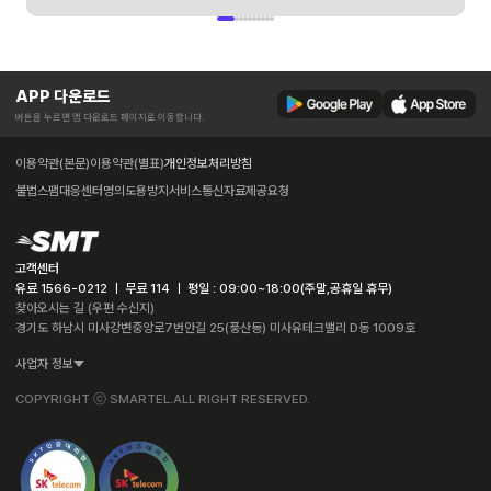
APP 다운로드
버튼을 누르면 앱 다운로드 페이지로 이동합니다.
이용약관(본문)
이용약관(별표)
개인정보처리방침
불법스팸대응센터
명의도용방지서비스
통신자료제공요청
고객센터
유료 1566-0212 ㅣ 무료 114 ㅣ 평일 : 09:00~18:00(주말,공휴일 휴무)
찾아오시는 길 (우편 수신지)
경기도 하남시 미사강변중앙로7번안길 25(풍산동) 미사유테크밸리 D동 1009호
사업자 정보
COPYRIGHT ⓒ SMARTEL.ALL RIGHT RESERVED.