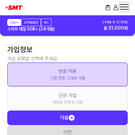
24
개월 후
47,300
원
LGU+
24개월할인
맥스
31,000
월
원
스마트 매일 5GB+ (24개월)
가입정보
가입 유형을 선택해 주세요
번호 이동
기존 번호 그대로 사용
신규 가입
새로운 번호로 사용
다음
이전