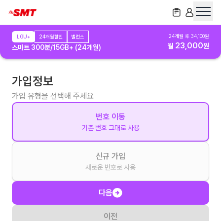
24
개월 후
34,100
원
LGU+
24개월할인
밸런스
23,000
월
원
스마트 300분/15GB+ (24개월)
가입정보
가입 유형을 선택해 주세요
번호 이동
기존 번호 그대로 사용
신규 가입
새로운 번호로 사용
다음
이전