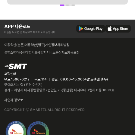
APP 다운로드
버튼을 누르면 앱 다운로드 페이지로 이동합니다.
이용약관(본문)
이용약관(별표)
개인정보처리방침
불법스팸대응센터
명의도용방지서비스
통신자료제공요청
고객센터
유료 1566-0212 ㅣ 무료 114 ㅣ 평일 : 09:00~18:00(주말,공휴일 휴무)
찾아오시는 길 (우편 수신지)
경기도 하남시 미사강변중앙로7번안길 25(풍산동) 미사유테크밸리 D동 1009호
사업자 정보
COPYRIGHT ⓒ SMARTEL.ALL RIGHT RESERVED.