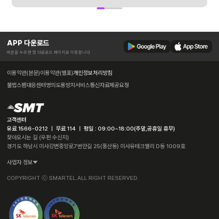
APP 다운로드
버튼을 누르면 앱 다운로드 페이지로 이동합니다.
이용약관(본문)
이용약관(별표)
개인정보처리방침
불법스팸대응센터
명의도용방지서비스
통신자료제공요청
고객센터
유료 1566-0212 ㅣ 무료 114 ㅣ 평일 : 09:00~18:00(주말,공휴일 휴무)
찾아오시는 길 (우편 수신지)
경기도 하남시 미사강변중앙로7번안길 25(풍산동) 미사유테크밸리 D동 1009호
사업자 정보
COPYRIGHT ⓒ SMARTEL.ALL RIGHT RESERVED.