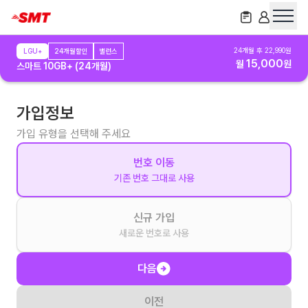
24
개월 후
22,990
원
LGU+
24개월할인
밸런스
15,000
월
원
스마트 10GB+ (24개월)
가입정보
가입 유형을 선택해 주세요
번호 이동
기존 번호 그대로 사용
신규 가입
새로운 번호로 사용
다음
이전