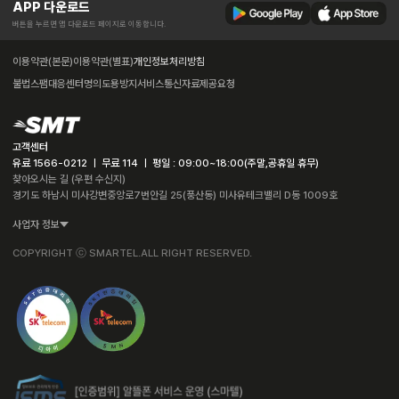
APP 다운로드
버튼을 누르면 앱 다운로드 페이지로 이동합니다.
이용약관(본문)
이용약관(별표)
개인정보처리방침
불법스팸대응센터
명의도용방지서비스
통신자료제공요청
고객센터
유료 1566-0212 ㅣ 무료 114 ㅣ 평일 : 09:00~18:00(주말,공휴일 휴무)
찾아오시는 길 (우편 수신지)
경기도 하남시 미사강변중앙로7번안길 25(풍산동) 미사유테크밸리 D동 1009호
사업자 정보
COPYRIGHT ⓒ SMARTEL.ALL RIGHT RESERVED.