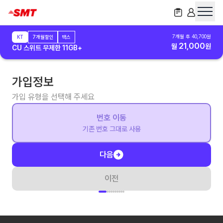
7
개월 후
40,700
원
KT
7개월할인
맥스
21,000
월
원
CU 스위트 무제한 11GB+
가입정보
가입 유형을 선택해 주세요
번호 이동
기존 번호 그대로 사용
다음
이전