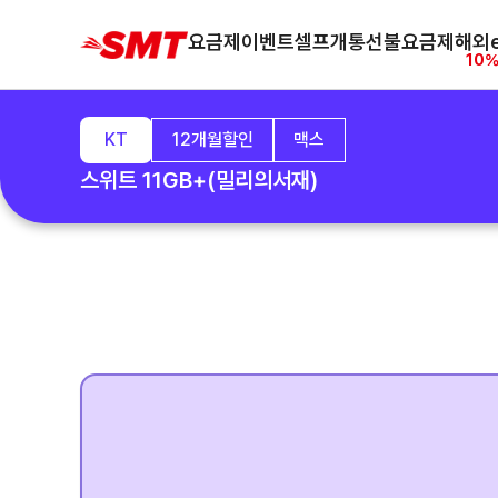
요금제
이벤트
셀프개통
선불요금제
해외e
10%
KT
12개월할인
맥스
스위트 11GB+(밀리의서재)