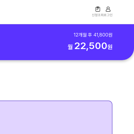
12
개월 후
41,800
원
22,500
월
원