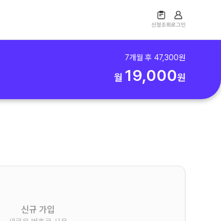
7
개월 후
47,300
원
19,000
월
원
신규 가입