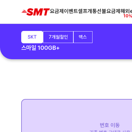
요금제
이벤트
셀프개통
선불요금제
해외e
10%
SKT
7개월할인
맥스
스마일 100GB+
번호 이동