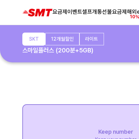
요금제
이벤트
셀프개통
선불요금제
해외e
10%
SKT
12개월할인
라이트
스마일플러스 (200분+5GB)
Keep number