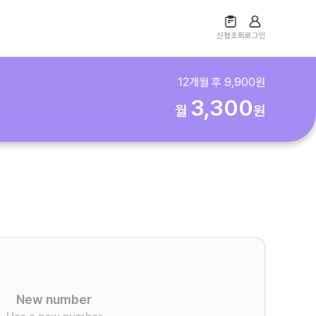
12
개월 후
9,900
원
3,300
월
원
New number