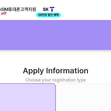
SIM
휴대폰
고객지원
 off
Apply Information
Choose your registration type