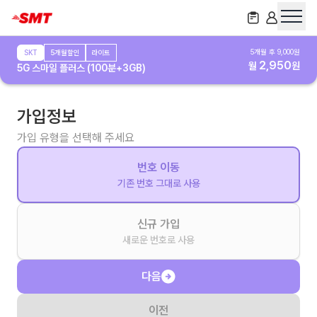
5
개월 후
9,000
원
SKT
5개월할인
라이트
2,950
월
원
5G 스마일 플러스 (100분+3GB)
가입정보
가입 유형을 선택해 주세요
번호 이동
기존 번호 그대로 사용
신규 가입
새로운 번호로 사용
다음
이전