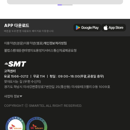
APP 다운로드
버튼을 누르면 앱 다운로드 페이지로 이동합니다.
이용약관(본문)
이용약관(별표)
개인정보처리방침
불법스팸대응센터
명의도용방지서비스
통신자료제공요청
고객센터
유료 1566-0212 ㅣ 무료 114 ㅣ 평일 : 09:00~18:00(주말,공휴일 휴무)
찾아오시는 길 (우편 수신지)
경기도 하남시 미사강변중앙로7번안길 25(풍산동) 미사유테크밸리 D동 1009호
사업자 정보
COPYRIGHT ⓒ SMARTEL.ALL RIGHT RESERVED.