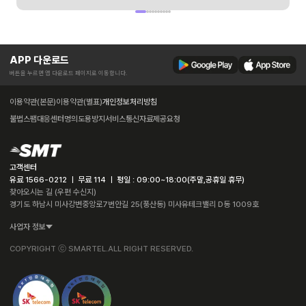
APP 다운로드
버튼을 누르면 앱 다운로드 페이지로 이동합니다.
이용약관(본문)
이용약관(별표)
개인정보처리방침
불법스팸대응센터
명의도용방지서비스
통신자료제공요청
고객센터
유료 1566-0212 ㅣ 무료 114 ㅣ 평일 : 09:00~18:00(주말,공휴일 휴무)
찾아오시는 길 (우편 수신지)
경기도 하남시 미사강변중앙로7번안길 25(풍산동) 미사유테크밸리 D동 1009호
사업자 정보
COPYRIGHT ⓒ SMARTEL.ALL RIGHT RESERVED.