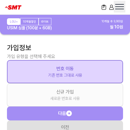
10
개월 후
9,900
원
LGU+
10개월할인
라이트
10
월
원
USIM 심플 (100분 + 6GB)
가입정보
가입 유형을 선택해 주세요
번호 이동
기존 번호 그대로 사용
신규 가입
새로운 번호로 사용
다음
이전