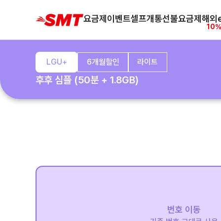
요금제
이벤트
셀프개통
선불요금제
해외e
10%
LGU+
6개월할인
라이트
후후 심플 (50분 + 1.8GB)
번호 이동