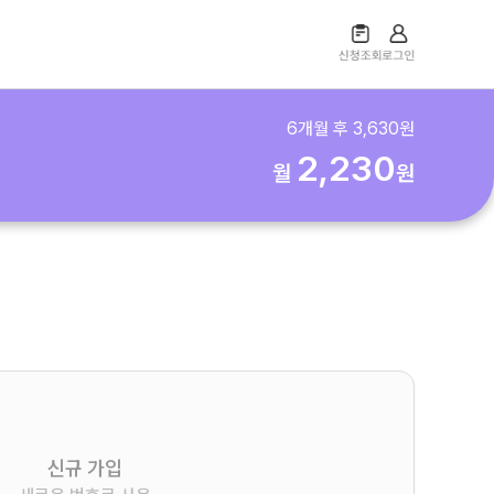
6
개월 후
3,630
원
2,230
월
원
신규 가입