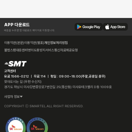
APP 다운로드
버튼을 누르면 앱 다운로드 페이지로 이동합니다.
이용약관(본문)
이용약관(별표)
개인정보처리방침
불법스팸대응센터
명의도용방지서비스
통신자료제공요청
고객센터
유료 1566-0212 ㅣ 무료 114 ㅣ 평일 : 09:00~18:00(주말,공휴일 휴무)
찾아오시는 길 (우편 수신지)
경기도 하남시 미사강변중앙로7번안길 25(풍산동) 미사유테크밸리 D동 1009호
사업자 정보
COPYRIGHT ⓒ SMARTEL.ALL RIGHT RESERVED.