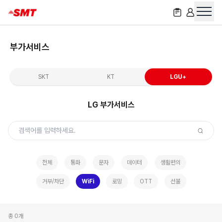
부가서비스
SKT
KT
LGU+
LG
부가서비스
전체
통화
문자
데이터
생활편의
거부/차단
WiFi
로밍
OTT
선불
총
0
개